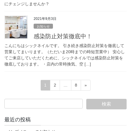
にチェンジしませんか？
2021年9月3日
お知らせ
感染防止対策徹底中！
こんにちはシックネイルです。 引き続き感染防止対策を徹底して
営業してまいります。（ただいま20時までの時短営業中） 安心し
てご来店していただくために、シックネイルでは感染防止対策を
徹底しております。 ・店内の常時換気、空 […]
投
固
固
固
1
2
…
8
»
稿
定
定
定
ペ
ペ
ペ
の
ー
ー
ー
ペ
ジ
ジ
ジ
ー
最近の投稿
ジ