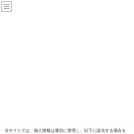
コ
ナ
ン
ビ
テ
ゲ
ン
ー
プライバシーポリシー
ツ
シ
へ
ョ
ス
ン
HOME
プライバシーポリシー
キ
に
ッ
移
プ
動
個人情報の利用目的
当サイトでは、メールでのお問い合わせ、メールマガジンへの登
録などの際に、名前（ハンドルネーム）、メールアドレス等の個
人情報をご登録いただく場合がございます。
これらの個人情報は質問に対する回答や必要な情報を電子メール
などをでご連絡する場合に利用させていただくものであり、個人
情報をご提供いただく際の目的以外では利用いたしません。
個人情報の第三者への開示
当サイトでは、個人情報は適切に管理し、以下に該当する場合を