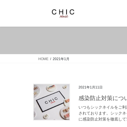
コ
ナ
ン
ビ
テ
ゲ
ン
ー
ツ
シ
へ
ョ
ス
ン
キ
に
ッ
移
HOME
2021年1月
プ
動
2021年1月11日
感染防止対策につ
いつもシックネイルをご利
されております。シックネ
に感染防止対策を徹底して営