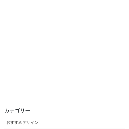
2021年12月3日
10/23,10/24にご来店のお客様へ
2021年10月22日
大人かわいい秋ネイル
2021年9月4日
感染防止対策徹底中！
2021年9月3日
カテゴリー
おすすめデザイン