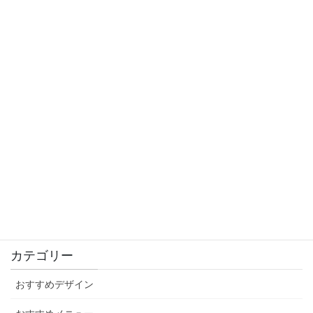
10/23,10/24にご来店のお客様へ
2021年10月22日
大人かわいい秋ネイル
2021年9月4日
感染防止対策徹底中！
2021年9月3日
カテゴリー
おすすめデザイン