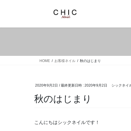
コ
ナ
ン
ビ
テ
ゲ
ン
ー
ツ
シ
へ
ョ
ス
ン
キ
に
ッ
移
HOME
お客様ネイル
秋のはじまり
プ
動
2020年9月2日
/ 最終更新日時 :
2020年9月2日
シックネイ
秋のはじまり
こんにちはシックネイルです！