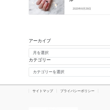
2020年8月29日
アーカイブ
ア
ー
カテゴリー
カ
イ
カ
ブ
テ
ゴ
リ
サイトマップ
プライバシーポリシー
ー