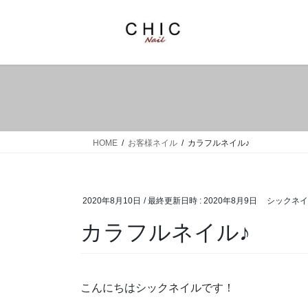
コ
ナ
ン
ビ
テ
ゲ
ン
ー
ツ
シ
へ
ョ
ス
ン
キ
に
ッ
移
HOME
お客様ネイル
カラフルネイル♪
プ
動
2020年8月10日
/ 最終更新日時 :
2020年8月9日
シックネイ
カラフルネイル♪
こんにちはシックネイルです！