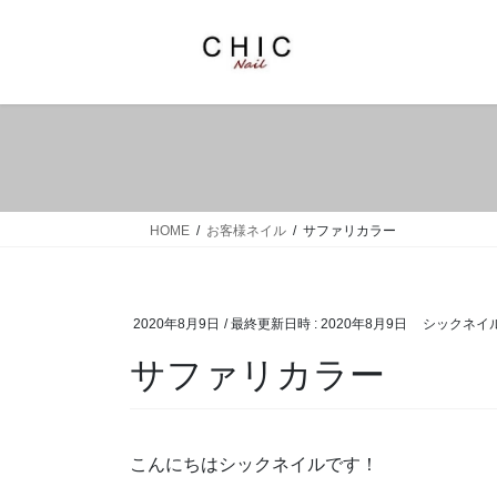
コ
ナ
ン
ビ
テ
ゲ
ン
ー
ツ
シ
へ
ョ
ス
ン
キ
に
ッ
移
HOME
お客様ネイル
サファリカラー
プ
動
2020年8月9日
/ 最終更新日時 :
2020年8月9日
シックネイ
サファリカラー
こんにちはシックネイルです！