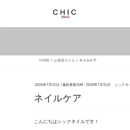
コ
ナ
ン
ビ
テ
ゲ
ン
ー
ツ
シ
へ
ョ
ス
ン
キ
に
ッ
移
HOME
お客様ネイル
ネイルケア
プ
動
2020年7月31日
/ 最終更新日時 :
2020年7月31日
シックネ
ネイルケア
こんにちはシックネイルです！